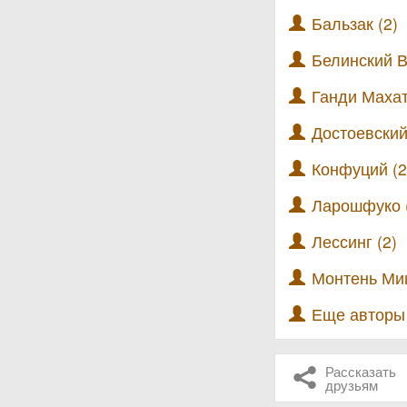
Бальзак (2)
Белинский В
Ганди Махат
Достоевский
Конфуций (2
Ларошфуко 
Лессинг (2)
Монтень Ми
Еще автор
Рассказать
друзьям