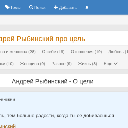
Темы
Поиск
Добавить
дрей Рыбинский про цель
на и женщина (28)
О себе (19)
Отношения (19)
Любовь (1
ки (10)
Женщина (9)
Разное (9)
Жизнь (8)
Еще
Андрей Рыбинский - О цели
бинский
ль, тем больше радости, когда ты её добиваешься
инский