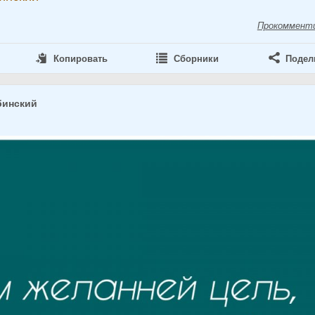
Прокоммент
Копировать
Сборники
Подел
бинский