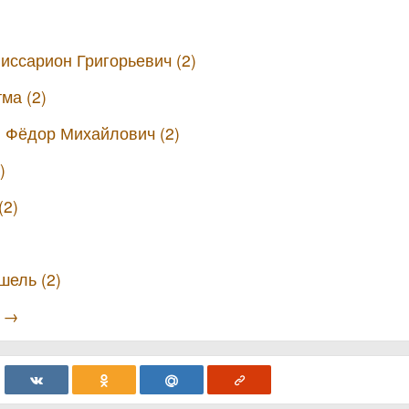
иссарион Григорьевич (2)
ма (2)
 Фёдор Михайлович (2)
)
(2)
шель (2)
ы →