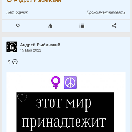
Нет
оценок
Прокомментировать
Андрей Рыбинский
15 Мая 2022
♀️☮️