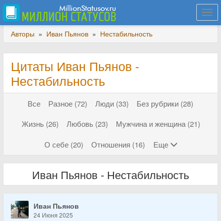
Togg
navi
Авторы
»
Иван Пьянов
»
Нестабильность
Цитаты Иван Пьянов -
Нестабильность
Все
Разное (72)
Люди (33)
Без рубрики (28)
Жизнь (26)
Любовь (23)
Мужчина и женщина (21)
О себе (20)
Отношения (16)
Еще
Иван Пьянов - Нестабильность
Иван Пьянов
24 Июня 2025