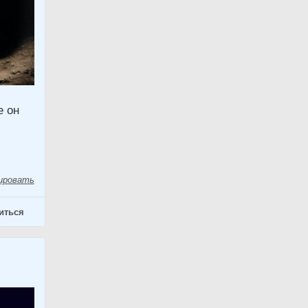
е он
ировать
иться