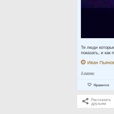
Те люди которы
показать, и как 
Иван Пьяно
3
оценки
Нравится
Рассказать
друзьям