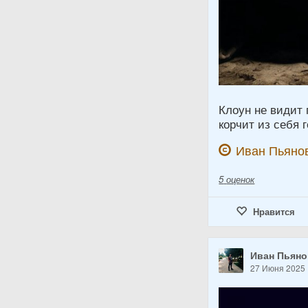
Клоун не видит 
корчит из себя г
Иван Пьяно
5
оценок
Нравится
Иван Пьян
27 Июня 2025