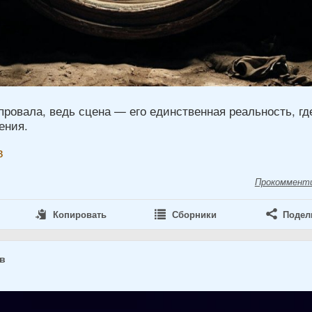
провала, ведь сцена — его единственная реальность, гд
ения.
в
Прокоммент
Копировать
Сборники
Подел
ов