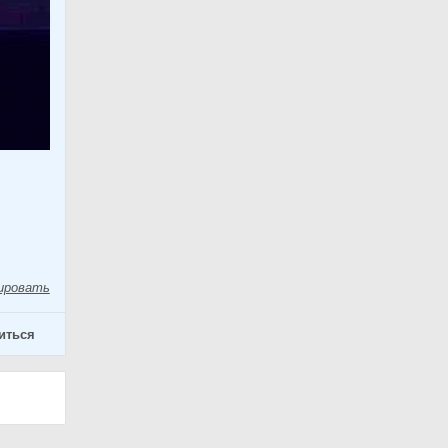
ировать
иться