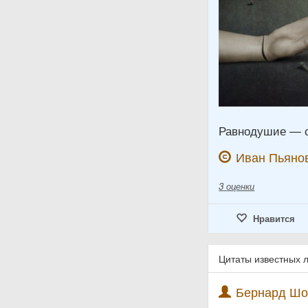
Равнодушие — с
Иван Пьяно
3
оценки
Нравится
Цитаты известных 
Бернард Шоу