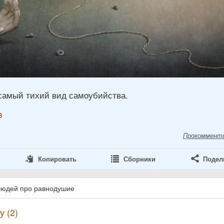
амый тихий вид самоубийства.
в
Прокоммент
Копировать
Сборники
Подел
людей про равнодушие
 (2)