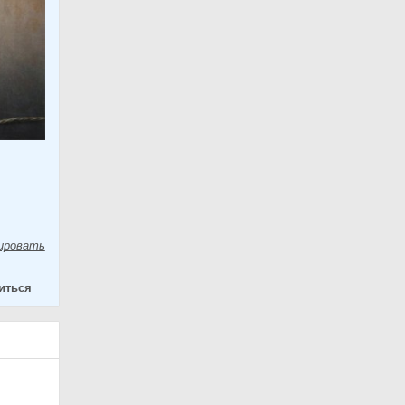
ировать
иться