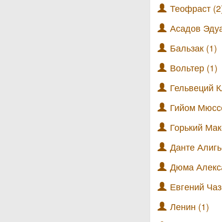
Теофраст (2
Асадов Эдуа
Бальзак (1)
Вольтер (1)
Гельвеций К
Гийом Мюссо
Горький Мак
Данте Алигь
Дюма Алекса
Евгений Чаз
Ленин (1)