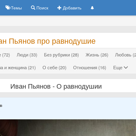
Темы
Поиск
Добавить
ан Пьянов про равнодушие
 (72)
Люди (33)
Без рубрики (28)
Жизнь (26)
Любовь (2
а и женщина (21)
О себе (20)
Отношения (16)
Еще
Иван Пьянов - О равнодушии
ов
5