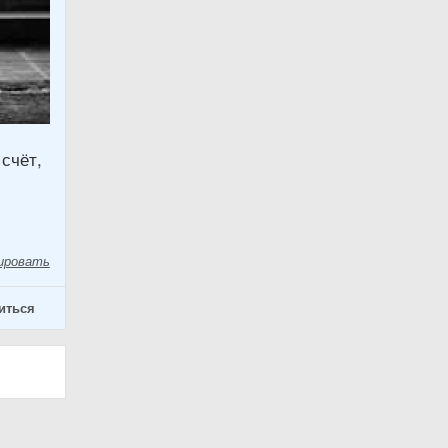
счёт,
ировать
иться