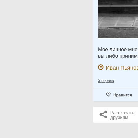
Моё личное мнен
вы либо принима
Иван Пьяно
3
оценки
Нравится
Рассказать
друзьям