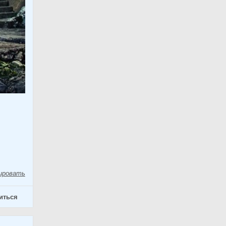
ировать
иться