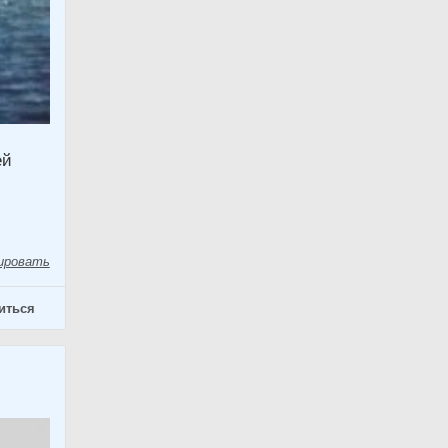
ей
ировать
иться