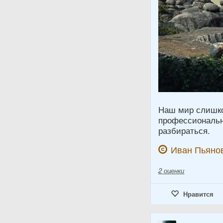
Наш мир слишко
профессионально
разбираться.
Иван Пьяно
2
оценки
Нравится