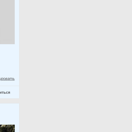
ировать
иться