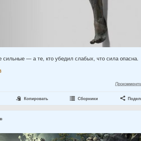
 сильные — а те, кто убедил слабых, что сила опасна.
в
Прокоммент
Копировать
Сборники
Подел
ов
4