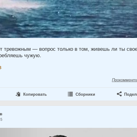
ет тревожным — вопрос только в том, живешь ли ты сво
ребляешь чужую.
в
Прокоммент
Копировать
Сборники
Подел
ов
25