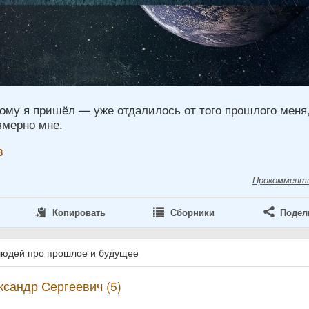
ому я пришёл — уже отдалилось от того прошлого меня,
змерно мне.
в
Прокоммент
Копировать
Сборники
Подел
людей про прошлое и будущее
сандр Сергеевич (5)