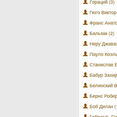
Гораций (3)
Гюго Виктор 
Франс Анато
Бальзак (2)
Неру Джавах
Пауло Коэль
Станислав Е
Бабур Захир
Белинский В
Бернс Робер
Боб Дилан (
Габриэль Га