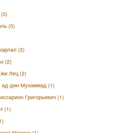
(3)
ль (3)
арлал (2)
о (2)
жи Лец (2)
 ад-дин Мухаммад (1)
иссарион Григорьевич (1)
т (1)
1)
рсиа Маркес (1)