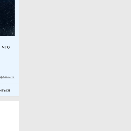
 что
ировать
иться