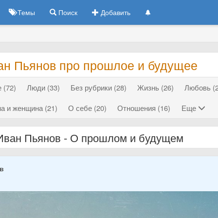
Темы
Поиск
Добавить
ан Пьянов про прошлое и будущее
 (72)
Люди (33)
Без рубрики (28)
Жизнь (26)
Любовь (2
а и женщина (21)
О себе (20)
Отношения (16)
Еще
Иван Пьянов - О прошлом и будущем
ов