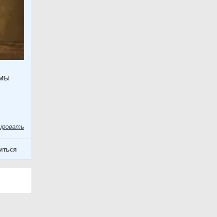
 мы
ировать
иться