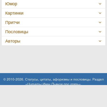
Юмор
Картинки
Притчи
Пословицы
Авторы
© 2010-2026. Статусы, цитаты, афоризмы и пословицы. Раздел
«Цитаты Иван Пьянов про грязь»
.
При использовании материалов сайта активная ссылка на сайт
MillionStatusov.ru обязательна!
Контакты: info@MillionStatusov.ru.
Пользовательское соглашение
Конфиденциальность