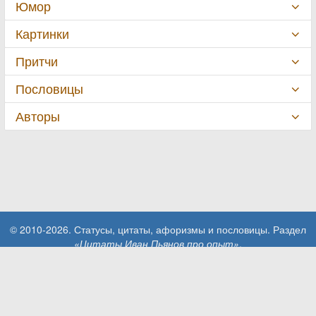
Юмор
Картинки
Притчи
Пословицы
Авторы
© 2010-2026. Статусы, цитаты, афоризмы и пословицы. Раздел
«Цитаты Иван Пьянов про опыт»
.
При использовании материалов сайта активная ссылка на сайт
MillionStatusov.ru обязательна!
Контакты: info@MillionStatusov.ru.
Пользовательское соглашение
Конфиденциальность