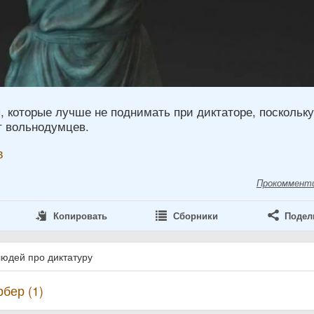
, которые лучше не поднимать при диктаторе, поскольк
т вольнодумцев.
в
Прокоммент
Копировать
Сборники
Подел
людей про диктатуру
бер (1)