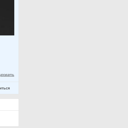
у
ировать
иться