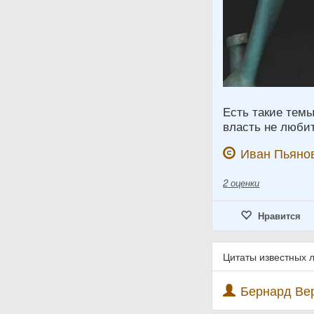
Есть такие темы
власть не люби
Иван Пьяно
2
оценки
Нравится
Цитаты известных 
Бернард Вер