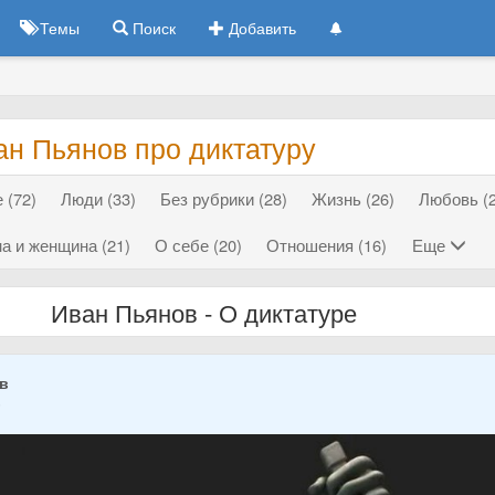
Темы
Поиск
Добавить
ан Пьянов про диктатуру
 (72)
Люди (33)
Без рубрики (28)
Жизнь (26)
Любовь (2
а и женщина (21)
О себе (20)
Отношения (16)
Еще
Иван Пьянов - О диктатуре
ов
5