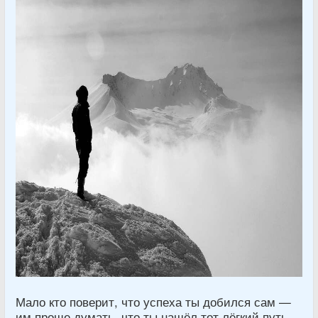
Мало кто поверит, что успеха ты добился сам —
им проще думать, что ты нашёл тот лёгкий путь,