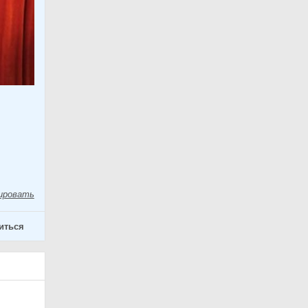
ировать
иться