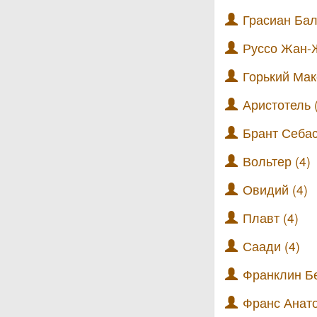
Грасиан Бал
Руссо Жан-Ж
Горький Мак
Аристотель 
Брант Себас
Вольтер (4)
Овидий (4)
Плавт (4)
Саади (4)
Франклин Б
Франс Анато