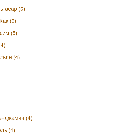
ьтасар (6)
ак (6)
сим (5)
(4)
тьян (4)
енджамин (4)
ль (4)