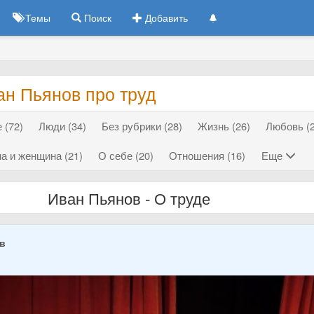
Темы
Поиск
Добавить
ан Пьянов про труд
 (72)
Люди (34)
Без рубрики (28)
Жизнь (26)
Любовь (2
а и женщина (21)
О себе (20)
Отношения (16)
Еще
Иван Пьянов - О труде
ов