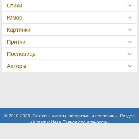
Стихи
Юмор
Картинки
Притчи
Пословицы
Авторы
© 2010-2026. Статусы, цитаты, афоризмы и пословицы. Раздел
«Цитаты Иван Пьянов про алчность»
.
При использовании материалов сайта активная ссылка на сайт
MillionStatusov.ru обязательна!