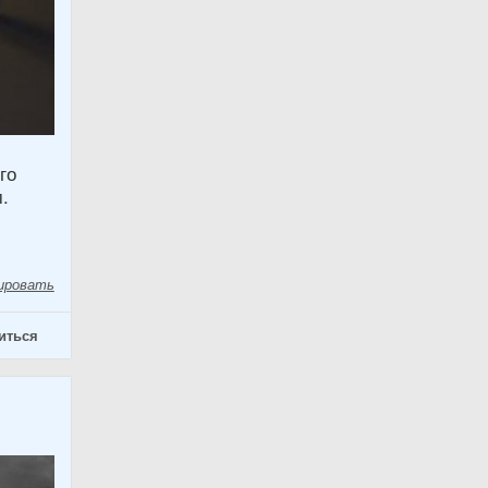
го
.
ировать
иться