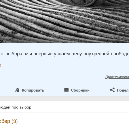
ют выбора, мы впервые узнаём цену внутренней свобод
в
Прокоммент
Копировать
Сборники
Подел
людей про выбор
бер (3)