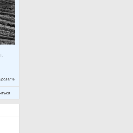
ы.
ировать
иться