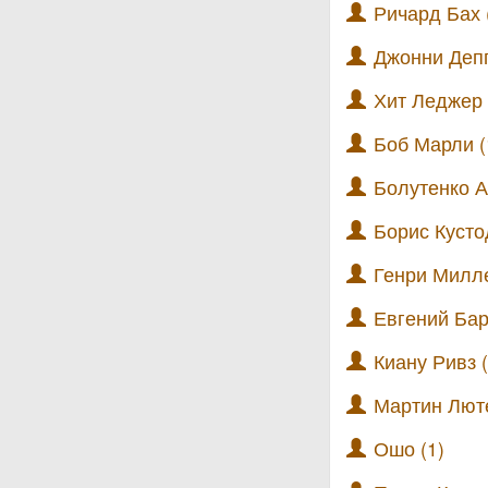
Ричард Бах 
Джонни Депп
Хит Леджер 
Боб Марли (
Болутенко А
Борис Кусто
Генри Милле
Евгений Бар
Киану Ривз (
Мартин Люте
Ошо (1)