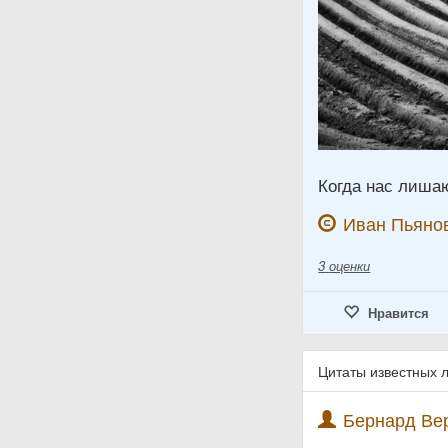
Когда нас лиша
Иван Пьяно
3
оценки
Нравится
Цитаты известных 
Бернард Вер