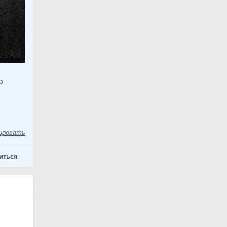
о
ировать
иться