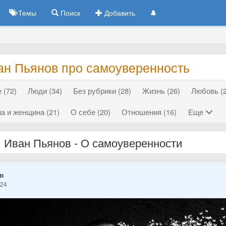
Темы
Поиск
Добавить
ан Пьянов про самоуверенность
 (72)
Люди (34)
Без рубрики (28)
Жизнь (26)
Любовь (2
а и женщина (21)
О себе (20)
Отношения (16)
Еще
Иван Пьянов - О самоуверенности
ов
024