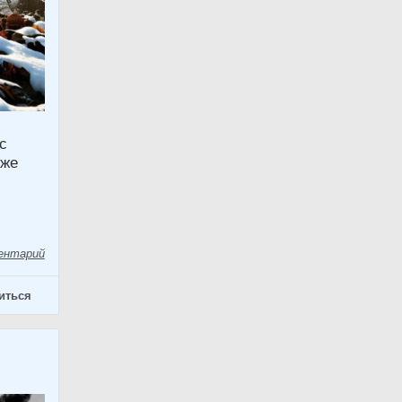
с
 же
ентарий
иться