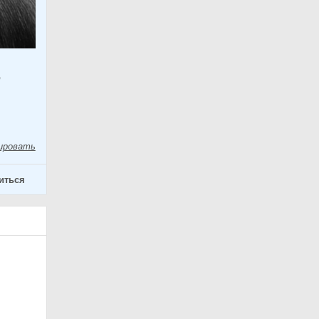
,
ировать
иться