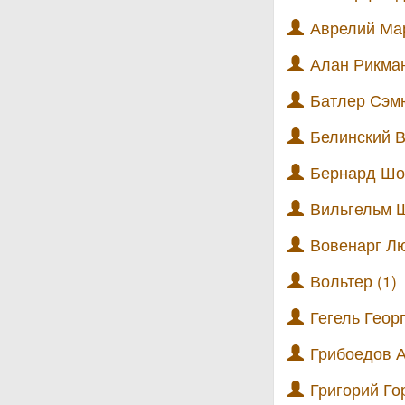
Аврелий Мар
Алан Рикман
Батлер Сэмю
Белинский В
Бернард Шоу
Вильгельм Ш
Вовенарг Лю
Вольтер (1)
Гегель Геор
Грибоедов А
Григорий Го