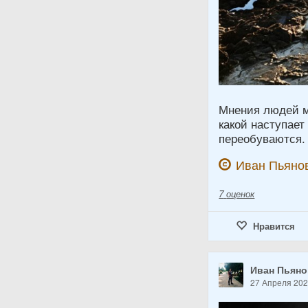
Мнения людей м
какой наступает
переобуваются.
Иван Пьяно
7
оценок
Нравится
Иван Пьян
27 Апреля 20