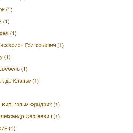
к (1)
 (1)
ел (1)
иссарион Григорьевич (1)
 (1)
вебель (1)
к де Клапье (1)
г Вильгельм Фридрих (1)
лександр Сергеевич (1)
рин (1)