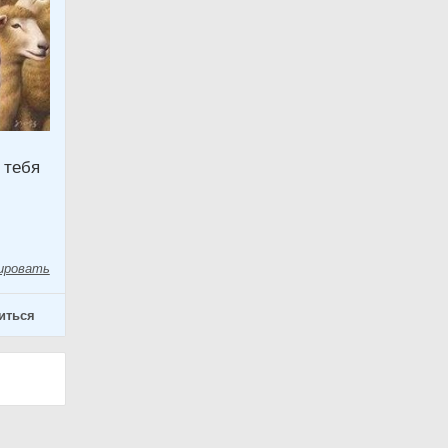
 тебя
ировать
иться