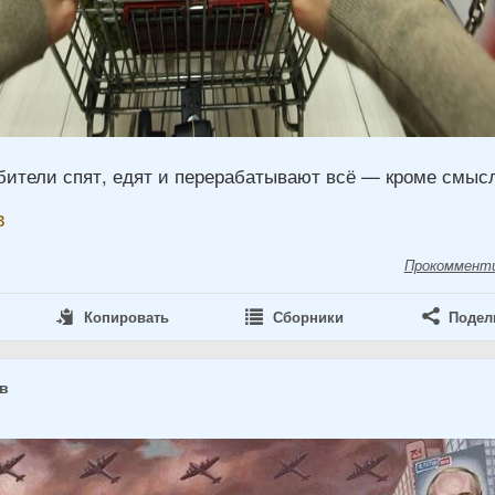
бители спят, едят и перерабатывают всё — кроме смыс
в
Прокоммент
Копировать
Сборники
Подел
ов