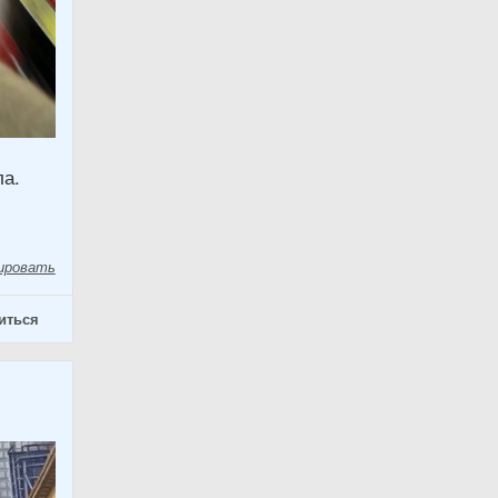
ла.
ировать
иться