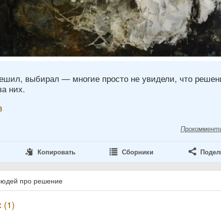
решил, выбирал — многие просто не увидели, что решен
а них.
в
Прокоммент
Копировать
Сборники
Подел
людей про решение
 (1)