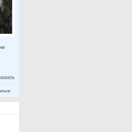
ие
ировать
иться