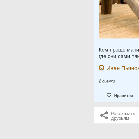
Кем проще мани
где они сами тя
Иван Пьяно
2
оценки
Нравится
Рассказать
друзьям