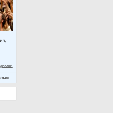
ия,
ировать
иться