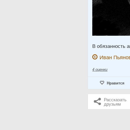
В обязанность а
Иван Пьяно
4
оценки
Нравится
Рассказать
друзьям