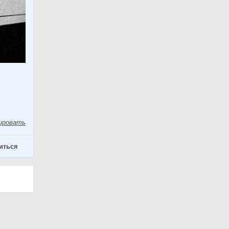
ировать
иться